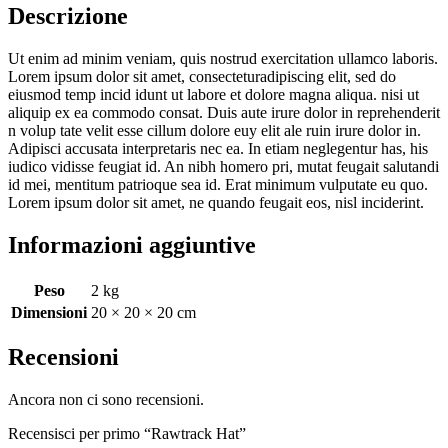
Descrizione
Ut enim ad minim veniam, quis nostrud exercitation ullamco laboris.
Lorem ipsum dolor sit amet, consecteturadipiscing elit, sed do
eiusmod temp incid idunt ut labore et dolore magna aliqua. nisi ut
aliquip ex ea commodo consat. Duis aute irure dolor in reprehenderit
n volup tate velit esse cillum dolore euy elit ale ruin irure dolor in.
Adipisci accusata interpretaris nec ea. In etiam neglegentur has, his
iudico vidisse feugiat id. An nibh homero pri, mutat feugait salutandi
id mei, mentitum patrioque sea id. Erat minimum vulputate eu quo.
Lorem ipsum dolor sit amet, ne quando feugait eos, nisl inciderint.
Informazioni aggiuntive
Peso
2 kg
Dimensioni
20 × 20 × 20 cm
Recensioni
Ancora non ci sono recensioni.
Recensisci per primo “Rawtrack Hat”