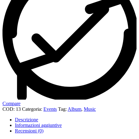
Compare
COD:
13
Categoria:
Events
Tag:
Album
,
Music
Descrizione
Informazioni aggiuntive
Recensioni (0)